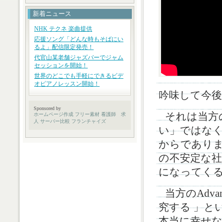
新着ニュース
NHK テクネ 楽曲提供
応援ソング「どんな時もそばにい
るよ」配信限定発売！
代官山某老舗ジャズバーでジャム
セッションを開始！
世界のどこでも手軽にできるビデ
オピアノレッスン開始！
吟味して今
Sponsored by
それは当方
ホームページ作成
フリー素材
看護師 求
人
サーバー比較
フランチャイズ
い」ではな
からであり
の不安定な
になってく
当方のAdvan
究する 」と
本当に幸せ