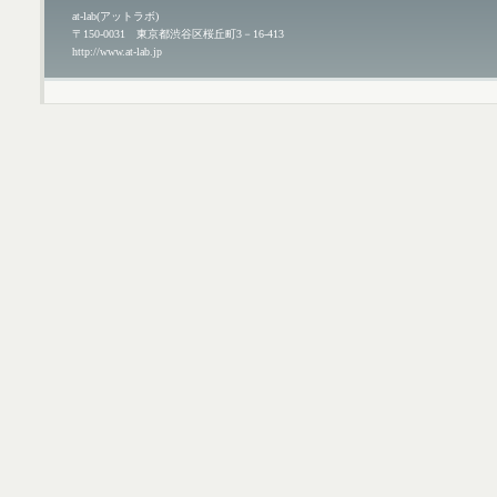
at-lab(アットラボ)
〒150-0031 東京都渋谷区桜丘町3－16-413
http://www.at-lab.jp