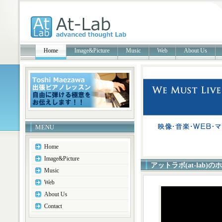
Home
Image&Picture
Music
Web
About Us
MENU
Home
Image&Picture
アットラボ(at-lab
Music
Web
About Us
Contact