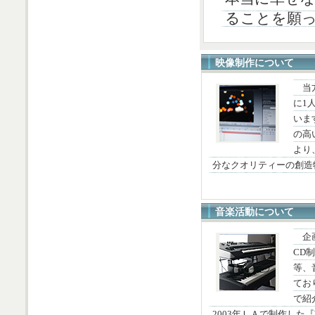
ることを願
映像制作について
当
に1
いま
の高
より
分なクオリティーの創造
音楽活動について
企
CD
等、
てお
で紹介
2003年ＬＡで制作した『We mus